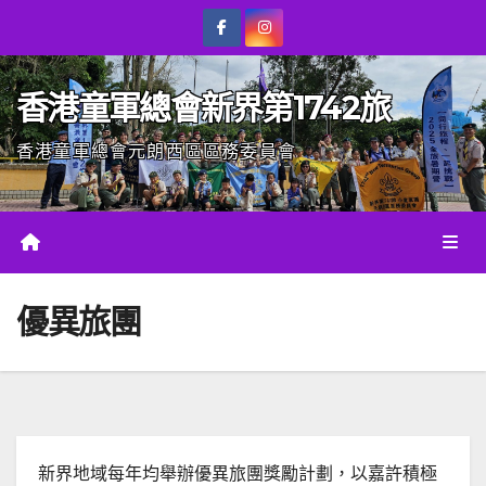
Skip
to
content
香港童軍總會新界第1742旅
香港童軍總會元朗西區區務委員會
優異旅團
新界地域每年均舉辦優異旅團獎勵計劃，以嘉許積極