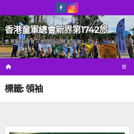
Skip
to
content
香港童軍總會新界第1742旅
香港童軍總會元朗西區區務委員會
標籤:
領袖