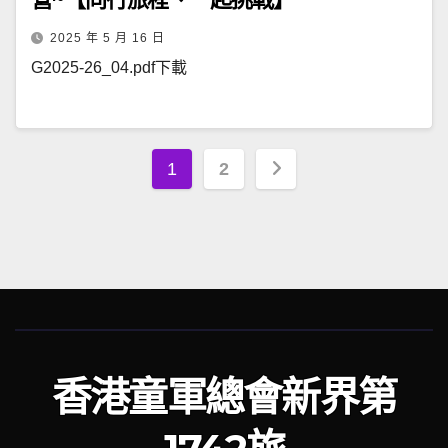
2025 年 5 月 16 日
G2025-26_04.pdf下載
文
1
2
章
分
頁
香港童軍總會新界第